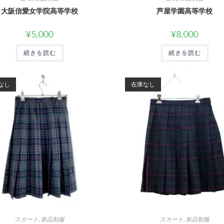
大阪信愛女学院高等学校
芦屋学園高等学校
¥
5,000
¥
8,000
続きを読む
続きを読む
なし
在庫なし
スカート
,
単品制服
スカート
,
単品制服