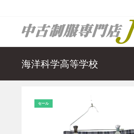
コ
ン
テ
ン
ツ
へ
ス
キ
海洋科学高等学校
ッ
プ
セール