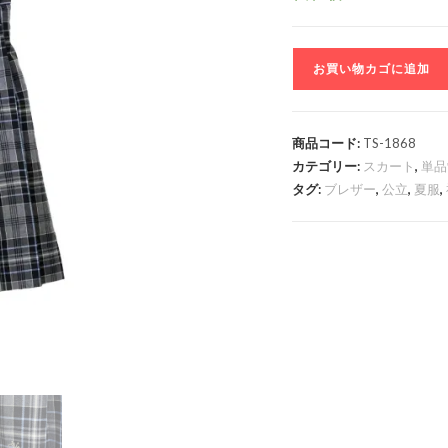
は
¥6,000
で
し
海
た。
お買い物カゴに追加
洋
科
学
商品コード:
TS-1868
高
カテゴリー:
スカート
,
単品
等
タグ:
ブレザー
,
公立
,
夏服
,
学
校
個