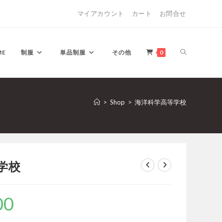
マイアカウント
カート
お問合せ
ウ
ME
制服
単品制服
その他
0
ェ
>
Shop
>
海洋科学高等学校
ブ
学校
00
現
サ
在
の
価