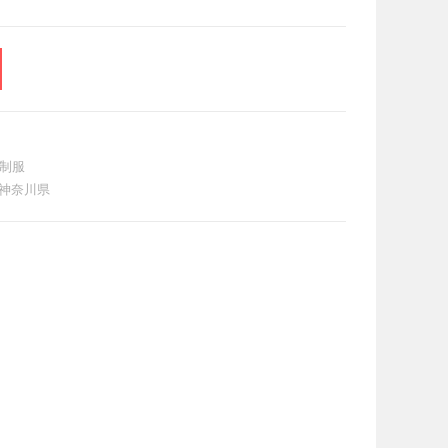
格
は
¥4,500
で
イ
す。
ト
制服
神奈川県
の
検