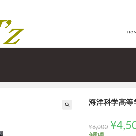
HO
海洋科学高等
¥
4,5
元
の
¥
6,000
価
格
在庫1個