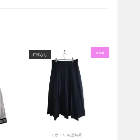
大きめ
在庫なし
スカート
,
単品制服