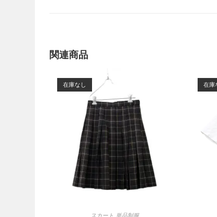
関連商品
在庫なし
在庫
スカート
,
単品制服