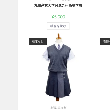
九州産業大学付属九州高等学校
¥
5,000
続きを読む
在庫なし
在庫
制服
,
東京都