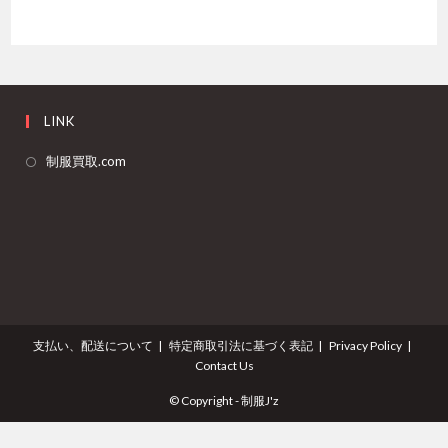
LINK
新
制服買取.com
し
い
タ
ブ
で
開
く
支払い、配送について
特定商取引法に基づく表記
Privacy Policy
Contact Us
© Copyright - 制服J'z