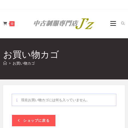
コ
ン
テ
0
ン
ツ
へ
ス
お買い物カゴ
キ
ッ
>
お買い物カゴ
プ
現在お買い物カゴには何も入っていません。
ショップに戻る