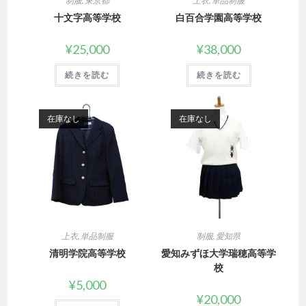
制服
,
東京都
上衣
,
単品制服
十文字高等学校
白百合学園高等学校
¥
25,000
¥
38,000
続きを読む
続きを読む
在庫なし
在庫なし
上衣
,
単品制服
制服
,
愛知県
清明学院高等学校
愛知みずほ大学瑞穂高等学
校
¥
5,000
¥
20,000