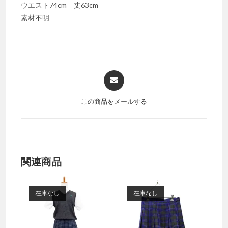
ウエスト74cm 丈63cm
素材不明
Opens
in
a
この商品をメールする
new
window
関連商品
在庫なし
在庫なし