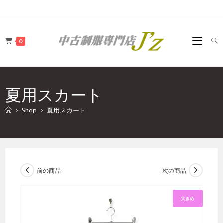
コ
ン
テ
0
ン
ツ
へ
ス
夏用スカート
キ
ッ
>
Shop
>
夏用スカート
プ
前の商品
次の商品
大きめ