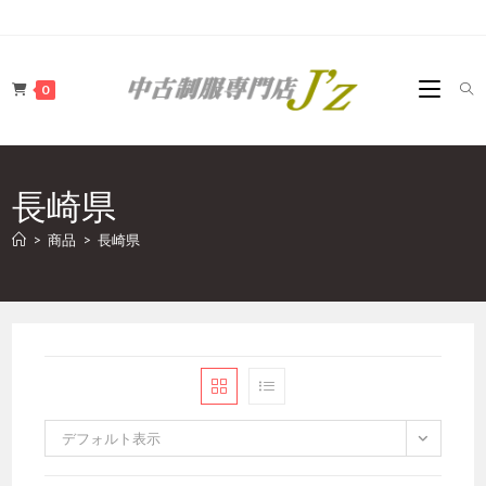
コ
ン
テ
0
ン
ツ
へ
ス
長崎県
キ
ッ
>
商品
>
長崎県
プ
デフォルト表示