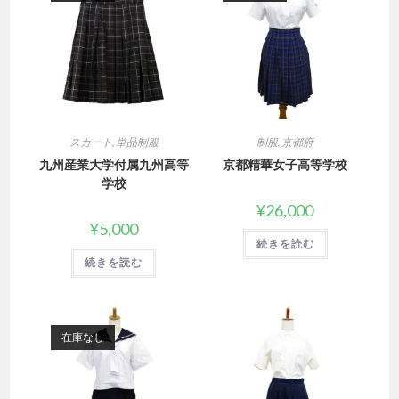
スカート
,
単品制服
制服
,
京都府
九州産業大学付属九州高等
京都精華女子高等学校
学校
¥
26,000
¥
5,000
続きを読む
続きを読む
在庫なし