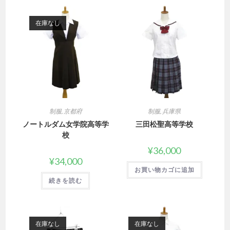
在庫なし
制服
,
京都府
制服
,
兵庫県
ノートルダム女学院高等学
三田松聖高等学校
校
¥
36,000
¥
34,000
お買い物カゴに追加
続きを読む
在庫なし
在庫なし