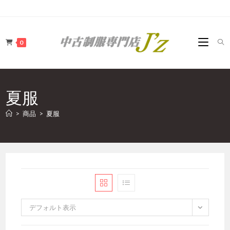
コ
ン
テ
0
ン
ツ
へ
ス
夏服
キ
ッ
>
商品
>
夏服
プ
デフォルト表示