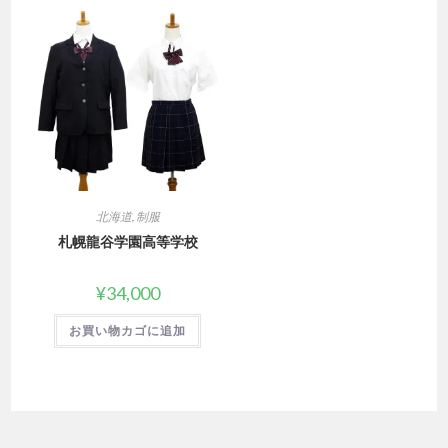
北海道
,
制服
札幌龍谷学園高等学校
¥
34,000
お買い物カゴに追加