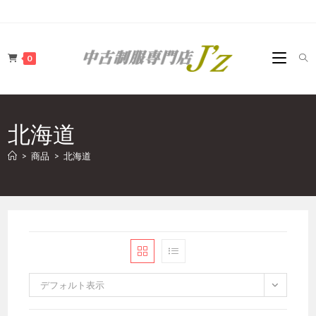
コ
ン
テ
0
ン
ツ
へ
ス
北海道
キ
ッ
>
商品
>
北海道
プ
デフォルト表示