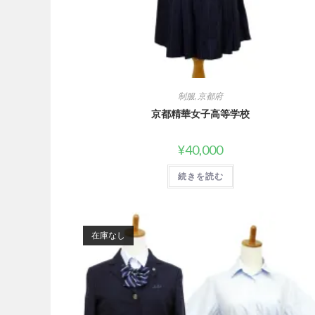
制服
,
京都府
京都精華女子高等学校
¥
40,000
続きを読む
在庫なし