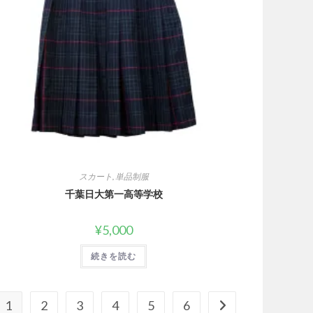
スカート
,
単品制服
千葉日大第一高等学校
¥
5,000
続きを読む
1
2
3
4
5
6