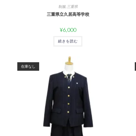
制服
,
三重県
三重県立久居高等学校
¥
6,000
続きを読む
在庫なし