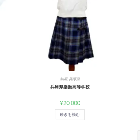
制服
,
兵庫県
兵庫県播磨高等学校
¥
20,000
続きを読む