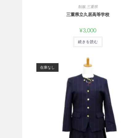
制服
,
三重県
三重県立久居高等学校
¥
3,000
続きを読む
在庫なし