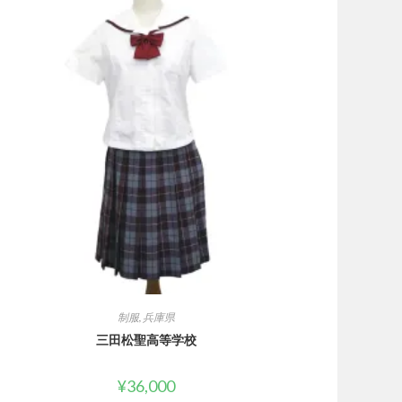
イ
ト
の
制服
,
兵庫県
検
三田松聖高等学校
¥
36,000