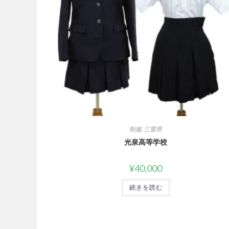
制服
,
三重県
光泉高等学校
¥
40,000
続きを読む