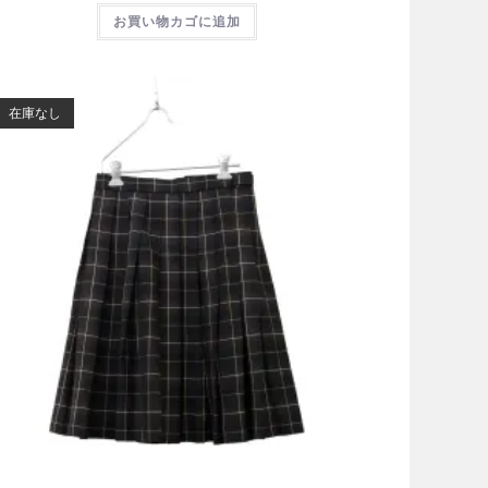
索
お買い物カゴに追加
在庫なし
を
ト
グ
ル