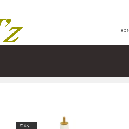
HO
在庫なし