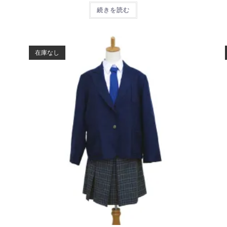
続きを読む
在庫なし