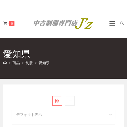
コ
ン
テ
0
ン
ツ
へ
ス
愛知県
キ
ッ
>
商品
>
制服
>
愛知県
プ
デフォルト表示