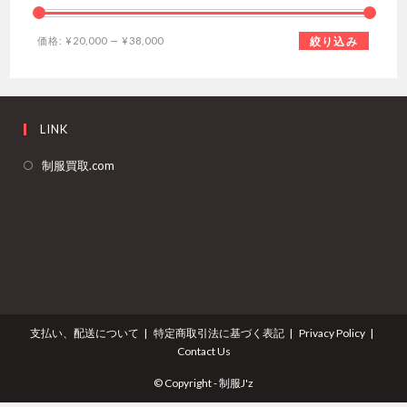
最
最
価格:
¥20,000
—
¥38,000
絞り込み
低
高
価
価
格
格
LINK
新
制服買取.com
し
い
タ
ブ
で
開
く
支払い、配送について
特定商取引法に基づく表記
Privacy Policy
Contact Us
© Copyright - 制服J'z