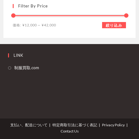
Filter By Price
最
最
価格:
¥12,000
—
¥42,000
絞り込み
低
高
価
価
格
格
LINK
新
制服買取.com
し
い
タ
ブ
で
開
く
支払い、配送について
特定商取引法に基づく表記
Privacy Policy
Contact Us