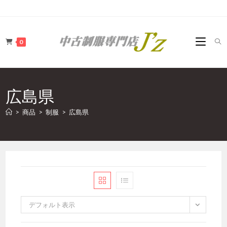
コ
ン
テ
0
ン
ツ
へ
ス
広島県
キ
ッ
>
商品
>
制服
>
広島県
プ
デフォルト表示