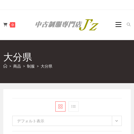
コ
ン
テ
0
ン
ツ
へ
ス
大分県
キ
ッ
>
商品
>
制服
>
大分県
プ
デフォルト表示