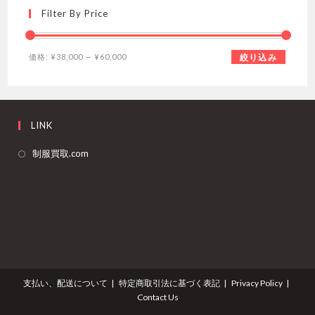
Filter By Price
最
最
価格:
¥38,000
—
¥60,000
絞り込み
低
高
価
価
格
格
LINK
新
制服買取.com
し
い
タ
ブ
で
開
く
支払い、配送について
特定商取引法に基づく表記
Privacy Policy
Contact Us