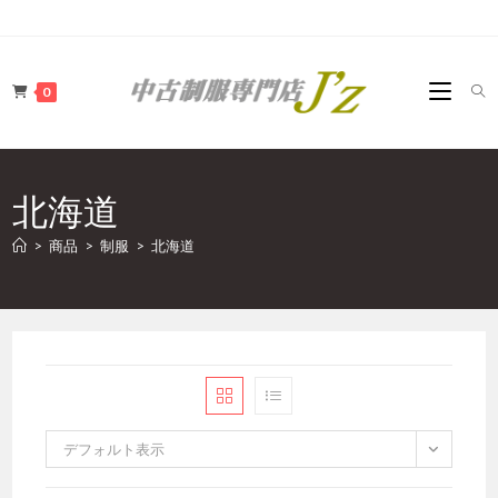
コ
ン
テ
0
ン
ツ
へ
ス
北海道
キ
ッ
>
商品
>
制服
>
北海道
プ
デフォルト表示