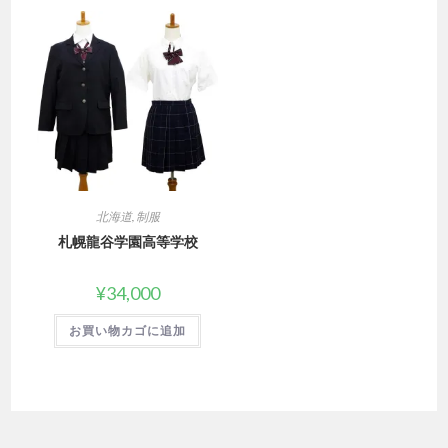
北海道
,
制服
札幌龍谷学園高等学校
¥
34,000
お買い物カゴに追加